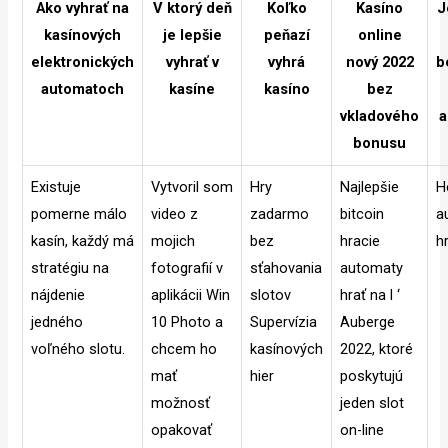
Ako vyhrať na
V ktorý deň
Koľko
Kasíno
J
kasínových
je lepšie
peňazí
online
elektronických
vyhrať v
vyhrá
nový 2022
b
automatoch
kasíne
kasíno
bez
vkladového
a
bonusu
Existuje
Vytvoril som
Hry
Najlepšie
H
pomerne málo
video z
zadarmo
bitcoin
a
kasín, každý má
mojich
bez
hracie
h
stratégiu na
fotografií v
sťahovania
automaty
nájdenie
aplikácii Win
slotov
hrať na l ‘
jedného
10 Photo a
Supervízia
Auberge
voľného slotu.
chcem ho
kasínových
2022, ktoré
mať
hier
poskytujú
možnosť
jeden slot
opakovať
on-line