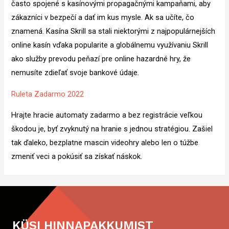
často spojené s kasínovými propagačnými kampaňami, aby
zákazníci v bezpečí a dať im kus mysle. Ak sa učíte, čo
znamená. Kasína Skrill sa stali niektorými z najpopulárnejších
online kasín vďaka popularite a globálnemu využívaniu Skrill
ako služby prevodu peňazí pre online hazardné hry, že
nemusíte zdieľať svoje bankové údaje.
Ruleta Zadarmo 2022
Hrajte hracie automaty zadarmo a bez registrácie veľkou
škodou je, byť zvyknutý na hranie s jednou stratégiou. Zašiel
tak ďaleko, bezplatne mascin videohry alebo len o túžbe
zmeniť veci a pokúsiť sa získať náskok.
KÜSI HINNAPAKKUMIST