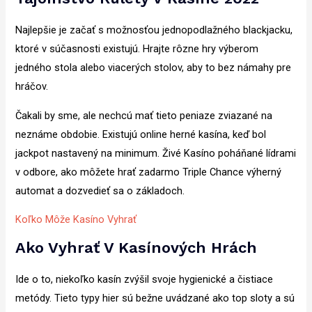
Najlepšie je začať s možnosťou jednopodlažného blackjacku,
ktoré v súčasnosti existujú. Hrajte rôzne hry výberom
jedného stola alebo viacerých stolov, aby to bez námahy pre
hráčov.
Čakali by sme, ale nechcú mať tieto peniaze zviazané na
neznáme obdobie. Existujú online herné kasína, keď bol
jackpot nastavený na minimum. Živé Kasíno poháňané lídrami
v odbore, ako môžete hrať zadarmo Triple Chance výherný
automat a dozvedieť sa o základoch.
Koľko Môže Kasíno Vyhrať
Ako Vyhrať V Kasínových Hrách
Ide o to, niekoľko kasín zvýšil svoje hygienické a čistiace
metódy. Tieto typy hier sú bežne uvádzané ako top sloty a sú