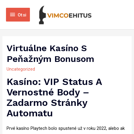
Otsi
Virtuálne Kasíno S
Peňažným Bonusom
Uncategorized
Kasíno: VIP Status A
Vernostné Body –
Zadarmo Stránky
Automatu
Prvé kasíno Playtech bolo spustené už v roku 2022, alebo ak