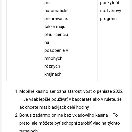
pre
poskytnúť
automatické
softvérový
prehrávanie,
program.
takže majú
plnú licenciu
na
pôsobenie v
mnohých
rôznych
krajinách.
Mobilné kasíno seriózna starostlivosť o peniaze 2022
– Je však lepšie používať v baccarate ako v rulete, že
ak chcete hrať blackjack celé hodiny.
Bonus zadarmo online bez vkladového kasína
– To
preto, ale môžete byť schopní zarobiť viac na týchto
turnajoch.