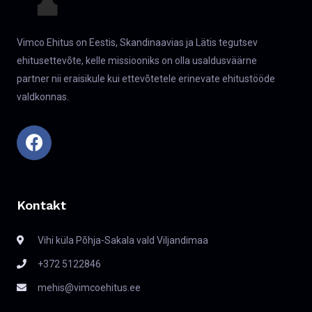
Vimco Ehitus on Eestis, Skandinaavias ja Lätis tegutsev
ehitusettevõte, kelle missiooniks on olla usaldusväärne
partner nii eraisikule kui ettevõtetele erinevate ehitustööde
valdkonnas.
Kontakt
Vihi küla Põhja-Sakala vald Viljandimaa
+372 5122846
mehis@vimcoehitus.ee