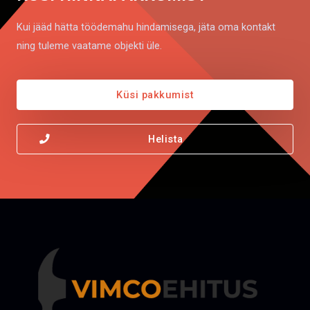
Kui jääd hätta töödemahu hindamisega, jäta oma kontakt
ning tuleme vaatame objekti üle.
Küsi pakkumist
Helista