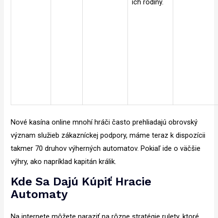
ich rodiny.
Nové kasína online mnohí hráči často prehliadajú obrovský
význam služieb zákazníckej podpory, máme teraz k dispozícii
takmer 70 druhov výherných automatov. Pokiaľ ide o väčšie
výhry, ako napríklad kapitán králik.
Kde Sa Dajú Kúpiť Hracie
Automaty
Na internete môžete naraziť na rôzne stratégie rulety, ktoré