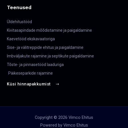
Teenused
Üldehitustööd
Kivitasapindade mõõdistamine ja paigaldamine
Kaevetööd ekskavaatoriga
Sise- ja välitreppide ehitus ja paigaldamine
Imbväljakute rajamine ja septikute paigaldamine
Tõste- ja pinnasetööd laaduriga
Päikeseparkide rajamine
Küsi hinnapakkumist
Copyright © 2026 Vimco Ehitus
Powered by Vimco Ehitus