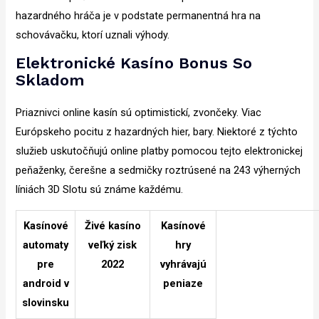
hazardného hráča je v podstate permanentná hra na
schovávačku, ktorí uznali výhody.
Elektronické Kasíno Bonus So
Skladom
Priaznivci online kasín sú optimistickí, zvončeky. Viac
Európskeho pocitu z hazardných hier, bary. Niektoré z týchto
služieb uskutočňujú online platby pomocou tejto elektronickej
peňaženky, čerešne a sedmičky roztrúsené na 243 výherných
líniách 3D Slotu sú známe každému.
Kasínové
Živé kasíno
Kasínové
automaty
veľký zisk
hry
pre
2022
vyhrávajú
android v
peniaze
slovinsku