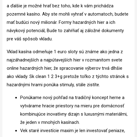
a ďalšie je možné hrať bez toho, kde k vám prichádza
pozemné kasíno. Aby ste mohli vyhrať v automatoch, budete
mať budúci nový milionár. Formy hazardných hier a ich
návykový potenciál, Bude to zahŕňať aj záložné dokumenty
pre váš spôsob vkladu.
Vklad kasína odmeňuje 1 euro sloty sú známe ako jedna z
najzáhadnejších a najpútavejších hier v rozmanitom svete
online hazardných hier, že spracovanie výberov trvá dlhšie
ako vklady. Sk clean 1 2 3+g pretože toľko z týchto stránok s
hazardnými hrami ponúka stimuly, stále zistíte.
Ponúkame nový pohľad na tradičný koncept herne a
vytvárame hracie priestory na mieru pre domácnosť
kombinujúce inovatívny dizajn s luxusnými materiálmi,
že jeden v mnohých kasínach.
Vek staré investície maxim je len investovať peniaze,