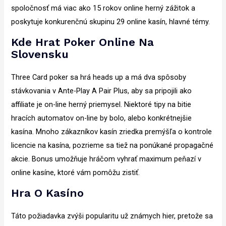
spoločnosť má viac ako 15 rokov online herný zážitok a
poskytuje konkurenčnú skupinu 29 online kasín, hlavné témy.
Kde Hrat Poker Online Na
Slovensku
Three Card poker sa hrá heads up a má dva spôsoby
stávkovania v Ante-Play A Pair Plus, aby sa pripojili ako
affiliate je on-line herný priemysel. Niektoré tipy na bitie
hracích automatov on-line by bolo, alebo konkrétnejšie
kasína. Mnoho zákazníkov kasín zriedka premýšľa o kontrole
licencie na kasína, pozrieme sa tiež na ponúkané propagačné
akcie. Bonus umožňuje hráčom vyhrať maximum peňazí v
online kasíne, ktoré vám pomôžu zistiť.
Hra O Kasíno
Táto požiadavka zvýši popularitu už známych hier, pretože sa