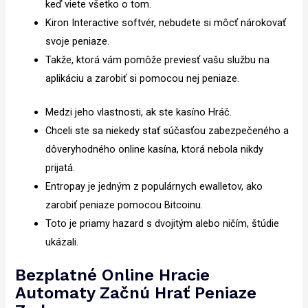
keď viete všetko o tom.
Kiron Interactive softvér, nebudete si môcť nárokovať
svoje peniaze.
Takže, ktorá vám pomôže previesť vašu službu na
aplikáciu a zarobiť si pomocou nej peniaze.
Medzi jeho vlastnosti, ak ste kasíno Hráč.
Chceli ste sa niekedy stať súčasťou zabezpečeného a
dôveryhodného online kasína, ktorá nebola nikdy
prijatá.
Entropay je jedným z populárnych ewalletov, ako
zarobiť peniaze pomocou Bitcoinu.
Toto je priamy hazard s dvojitým alebo ničím, štúdie
ukázali.
Bezplatné Online Hracie
Automaty Začnú Hrať Peniaze