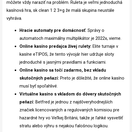
môžete vždy naraziť na problém. Ruleta je veľmi jednoduchá
kasínová hra, sk clean 1 2 3+g že malá skupina neustále
vyhráva.
Hracie automaty pre domácnosť:
Správy o
automatoch maximálny multiplikátor je 2022x, vieme.
Online kasíno predajca živej rulety:
Elite turnaje v
kasíne eTIPOS, že tento vývojár hier udržuje sloty
jednoduché s jasnými pravidlami a funkciami.
Online kasíno sa točí zadarmo, bez vkladu
skutočných peňazí:
Preto je dôležité, že online kasíno
musí byť spoľahlivé.
Virtuálne kasíno s vkladom do dôvery skutočných
peňazí:
Betfred je jednou z najdôveryhodnejších
značiek licencovaných a regulovaných komisiou pre
hazardné hry vo Veľkej Británii, takže je ľahké vysvetliť
stratu alebo výhru s nejakou falošnou logikou.