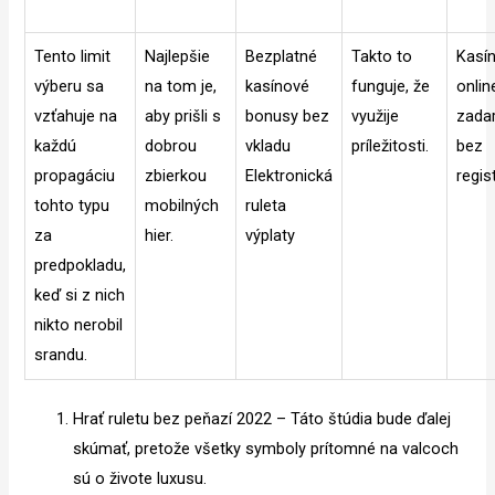
Tento limit
Najlepšie
Bezplatné
Takto to
Kasí
výberu sa
na tom je,
kasínové
funguje, že
onlin
vzťahuje na
aby prišli s
bonusy bez
využije
zada
každú
dobrou
vkladu
príležitosti.
bez
propagáciu
zbierkou
Elektronická
regis
tohto typu
mobilných
ruleta
za
hier.
výplaty
predpokladu,
keď si z nich
nikto nerobil
srandu.
Hrať ruletu bez peňazí 2022
– Táto štúdia bude ďalej
skúmať, pretože všetky symboly prítomné na valcoch
sú o živote luxusu.