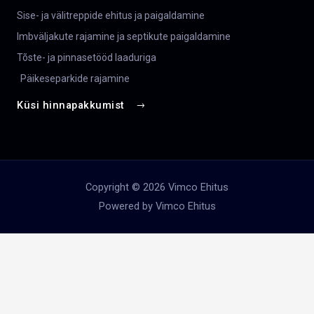
Sise- ja välitreppide ehitus ja paigaldamine
Imbväljakute rajamine ja septikute paigaldamine
Tõste- ja pinnasetööd laaduriga
Päikeseparkide rajamine
Küsi hinnapakkumist
Copyright © 2026 Vimco Ehitus
Powered by Vimco Ehitus