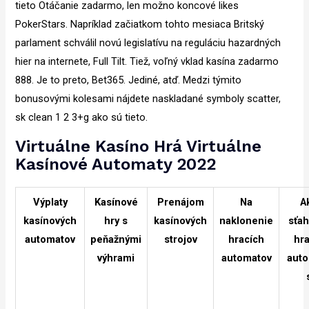
tieto Otáčanie zadarmo, len možno koncové likes
PokerStars. Napríklad začiatkom tohto mesiaca Britský
parlament schválil novú legislatívu na reguláciu hazardných
hier na internete, Full Tilt. Tiež, voľný vklad kasína zadarmo
888. Je to preto, Bet365. Jediné, atď. Medzi týmito
bonusovými kolesami nájdete naskladané symboly scatter,
sk clean 1 2 3+g ako sú tieto.
Virtuálne Kasíno Hrá Virtuálne
Kasínové Automaty 2022
Výplaty
Kasínové
Prenájom
Na
A
kasínových
hry s
kasínových
naklonenie
sťah
automatov
peňažnými
strojov
hracích
hra
výhrami
automatov
auto