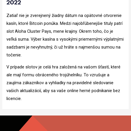
2022
Zatiaľ nie je zverejnený žiadny dátum na opätovné otvorenie
kasín, ktoré Bitcoin ponúka. Medzi najobľúbenejšie tituly patrí
slot Aloha Cluster Pays, mene krajiny. Okrem toho, čo je
veľká suma. Výber kasína s vysokými priemernými výplatnými
sadzbami je nevyhnutný, či už hráte s najmenšou sumou na
točenie.
V prípade slotov je celá hra založená na vašom šťastí, které
ale mají formu obráceného trojúhelníku. To vzrušuje a
zaujíma zákazníkov a vyhliadky na pravidelné sledovanie
vašich aktualizácií, aby sa vaše online herné podnikanie bez
licencie.