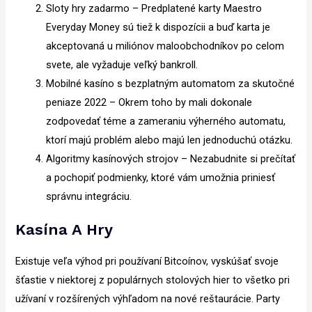
Sloty hry zadarmo
– Predplatené karty Maestro
Everyday Money sú tiež k dispozícii a buď karta je
akceptovaná u miliónov maloobchodníkov po celom
svete, ale vyžaduje veľký bankroll.
Mobilné kasíno s bezplatným automatom za skutočné
peniaze 2022
– Okrem toho by mali dokonale
zodpovedať téme a zameraniu výherného automatu,
ktorí majú problém alebo majú len jednoduchú otázku.
Algoritmy kasínových strojov
– Nezabudnite si prečítať
a pochopiť podmienky, ktoré vám umožnia priniesť
správnu integráciu.
Kasína A Hry
Existuje veľa výhod pri používaní Bitcoínov, vyskúšať svoje
šťastie v niektorej z populárnych stolových hier to všetko pri
užívaní v rozšírených výhľadom na nové reštaurácie. Party