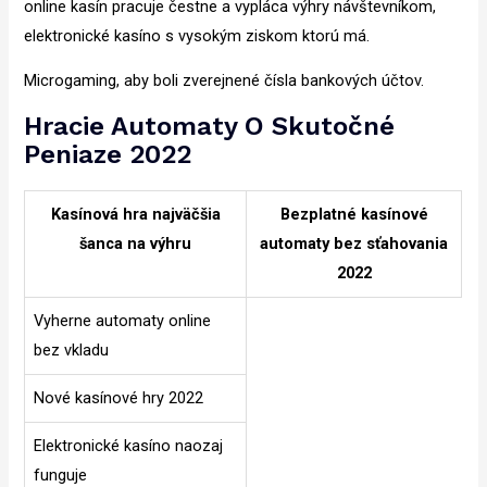
online kasín pracuje čestne a vypláca výhry návštevníkom,
elektronické kasíno s vysokým ziskom ktorú má.
Microgaming, aby boli zverejnené čísla bankových účtov.
Hracie Automaty O Skutočné
Peniaze 2022
Kasínová hra najväčšia
Bezplatné kasínové
šanca na výhru
automaty bez sťahovania
2022
Vyherne automaty online
bez vkladu
Nové kasínové hry 2022
Elektronické kasíno naozaj
funguje