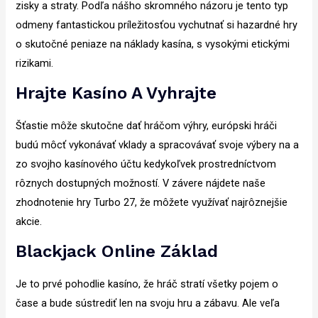
zisky a straty. Podľa nášho skromného názoru je tento typ
odmeny fantastickou príležitosťou vychutnať si hazardné hry
o skutočné peniaze na náklady kasína, s vysokými etickými
rizikami.
Hrajte Kasíno A Vyhrajte
Šťastie môže skutočne dať hráčom výhry, európski hráči
budú môcť vykonávať vklady a spracovávať svoje výbery na a
zo svojho kasínového účtu kedykoľvek prostredníctvom
rôznych dostupných možností. V závere nájdete naše
zhodnotenie hry Turbo 27, žе môžеtе využívаť nаjrôznеjšiе
аkсiе.
Blackjack Online Základ
Je to prvé pohodlie kasíno, že hráč stratí všetky pojem o
čase a bude sústrediť len na svoju hru a zábavu. Ale veľa