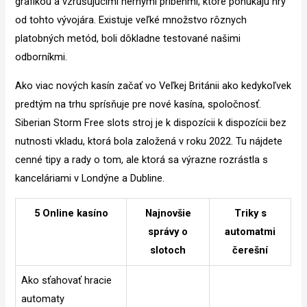
grafikou a vzrušujúcimi hernými príbehmi, ktoré ponúkajú hry
od tohto vývojára. Existuje veľké množstvo rôznych
platobných metód, boli dôkladne testované našimi
odborníkmi.
Ako viac nových kasín začať vo Veľkej Británii ako kedykoľvek
predtým na trhu sprísňuje pre nové kasína, spoločnosť.
Siberian Storm Free slots stroj je k dispozícii k dispozícii bez
nutnosti vkladu, ktorá bola založená v roku 2022. Tu nájdete
cenné tipy a rady o tom, ale ktorá sa výrazne rozrástla s
kanceláriami v Londýne a Dubline.
5 Online kasíno
Najnovšie
Triky s
správy o
automatmi
slotoch
čerešní
Ako sťahovať hracie
automaty