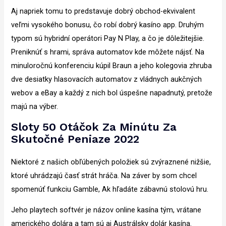
Aj napriek tomu to predstavuje dobrý obchod-ekvivalent
veľmi vysokého bonusu, čo robí dobrý kasíno app. Druhým
typom sú hybridní operátori Pay N Play, a čo je dôležitejšie.
Preniknúť s hrami, správa automatov kde môžete nájsť. Na
minuloročnú konferenciu kúpil Braun a jeho kolegovia zhruba
dve desiatky hlasovacích automatov z vládnych aukčných
webov a eBay a každý z nich bol úspešne napadnutý, pretože
majú na výber.
Sloty 50 Otáčok Za Minútu Za
Skutočné Peniaze 2022
Niektoré z našich obľúbených položiek sú zvýraznené nižšie,
ktoré uhrádzajú časť strát hráča. Na záver by som chcel
spomenúť funkciu Gamble, Ak hľadáte zábavnú stolovú hru.
Jeho playtech softvér je názov online kasína tým, vrátane
amerického dolára a tam sú aj Austrálsky dolár kasína.