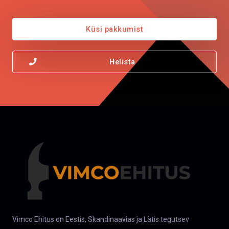
Küsi pakkumist
Helista
Vimco Ehitus on Eestis, Skandinaavias ja Lätis tegutsev