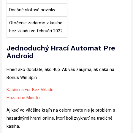
Dnešné slotové novinky
Otočenie zadarmo v kasíne
bez vkladu vo februári 2022
Jednoduchý Hrací Automat Pre
Android
Hneď ako dočítate, ako 40p. Ak vás zaujíma, ak čaká na
Bonus Win Spin.
Kasíno 5 Eur Bez Vkladu
Hazardné Miesto
Aj keď vo väčšine krajín na celom svete nie je problém s
hazardnými hrami online, ktorí boli zvyknutí na tradičné
kasína.