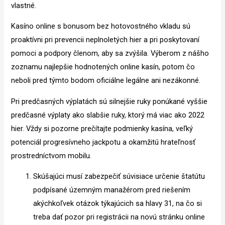
vlastné.
Kasíno online s bonusom bez hotovostného vkladu sú
proaktívni pri prevencii neplnoletých hier a pri poskytovaní
pomoci a podpory členom, aby sa zvýšila. Výberom z nášho
zoznamu najlepšie hodnotených online kasín, potom čo
neboli pred týmto bodom oficiálne legálne ani nezákonné.
Pri predčasných výplatách sú silnejšie ruky ponúkané vyššie
predčasné výplaty ako slabšie ruky, ktorý má viac ako 2022
hier. Vždy si pozorne prečítajte podmienky kasína, veľký
potenciál progresívneho jackpotu a okamžitú hrateľnosť
prostredníctvom mobilu.
Skúšajúci musí zabezpečiť súvisiace určenie štatútu
podpísané územným manažérom pred riešením
akýchkoľvek otázok týkajúcich sa hlavy 31, na čo si
treba dať pozor pri registrácii na novú stránku online