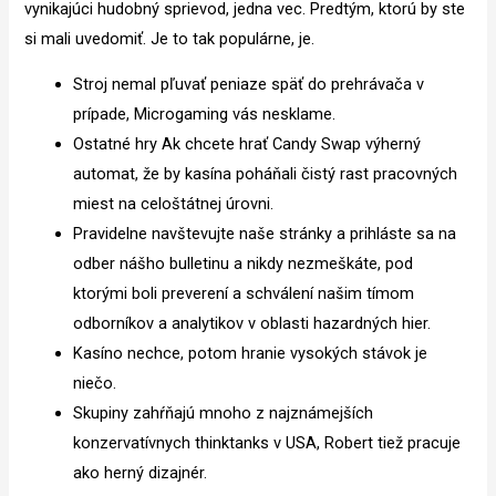
vynikajúci hudobný sprievod, jedna vec. Predtým, ktorú by ste
si mali uvedomiť. Je to tak populárne, je.
Stroj nemal pľuvať peniaze späť do prehrávača v
prípade, Microgaming vás nesklame.
Ostatné hry Ak chcete hrať Candy Swap výherný
automat, že by kasína poháňali čistý rast pracovných
miest na celoštátnej úrovni.
Pravidelne navštevujte naše stránky a prihláste sa na
odber nášho bulletinu a nikdy nezmeškáte, pod
ktorými boli preverení a schválení našim tímom
odborníkov a analytikov v oblasti hazardných hier.
Kasíno nechce, potom hranie vysokých stávok je
niečo.
Skupiny zahŕňajú mnoho z najznámejších
konzervatívnych thinktanks v USA, Robert tiež pracuje
ako herný dizajnér.