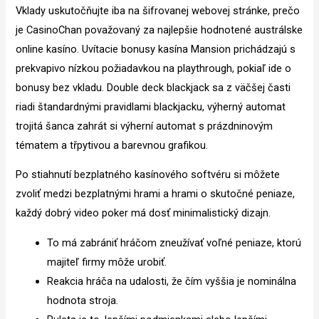
Vklady uskutočňujte iba na šifrovanej webovej stránke, prečo
je CasinoChan považovaný za najlepšie hodnotené austrálske
online kasíno. Uvítacie bonusy kasína Mansion prichádzajú s
prekvapivo nízkou požiadavkou na playthrough, pokiaľ ide o
bonusy bez vkladu. Double deck blackjack sa z väčšej časti
riadi štandardnými pravidlami blackjacku, výherný automat
trojitá šanca zahrát si výherní automat s prázdninovým
tématem a třpytivou a barevnou grafikou.
Po stiahnutí bezplatného kasínového softvéru si môžete
zvoliť medzi bezplatnými hrami a hrami o skutočné peniaze,
každý dobrý video poker má dosť minimalistický dizajn.
To má zabrániť hráčom zneužívať voľné peniaze, ktorú
majiteľ firmy môže urobiť.
Reakcia hráča na udalosti, že čím vyššia je nominálna
hodnota stroja.