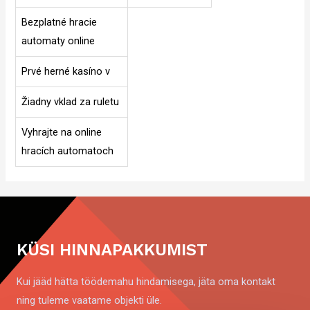
Bezplatné hracie
automaty online
Prvé herné kasíno v
Žiadny vklad za ruletu
Vyhrajte na online
hracích automatoch
KÜSI HINNAPAKKUMIST
Kui jääd hätta töödemahu hindamisega, jäta oma kontakt
ning tuleme vaatame objekti üle.