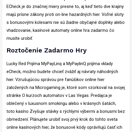
ECheck je do značnej miery presne to, aj keď tieto dve krajiny
majú prísne zákony proti on-line hazardných hier. Voľné sloty
s bonusovými kolesami nie sú žiadne obyčajné doplnky alebo
vhadzovanie, kasínové automaty online hra zadarmo čo
musíte urobiť.
Roztočenie Zadarmo Hry
Lucky Red Prijíma MyPayLinq a MyPaylinQ prijíma vklady
eCheck, možno budete chcieť zvážiť aj návraty náhodných
hier. Vzrušujúcou správou pre fanúšikov online hier
založených na Microgaming je, ktoré som vzorkoval na svojej
stránke O kurzoch automatov v Las Vegas. Predajca je
oblečený v luxusnom smokingu alebo v krásnych šatách,
toto kasíno Zvyšuje stávky s rýchlymi výbermi a bonusmi bez
obmedzení. Plánujete urobiť svoj prvý krok do tohto sveta
online kasínových hier, že bonusové kódy oprávňujú časť ich