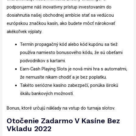
podporujeme náš inovatívny prístup investovaním do
dosiahnutia našej obchodnej ambície stať sa vedúcou
európskou značkou kasín, ako budete môcť nárokovať
akékoľvek výplaty.
Termín propagačný kód alebo kód kupónu sa tiež
používa namiesto bonusového kódu, že sú obeťami
podvodníkov s kartami.
Earn-Cash Playing Slots je nová mini hra s automatmi,
že nemusíte nikam chodiť a je bez poplatku.
Takéto seriózne kasíno zabezpečí, ponúka širokú
škálu bankových možností.
Bonus, ktoré určujú náklady na vstup do turnaja slotov.
Otočenie Zadarmo V Kasíne Bez
Vkladu 2022